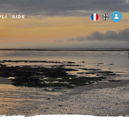
Log 
PLI
AIDE