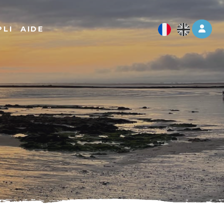
Log 
PLI
AIDE