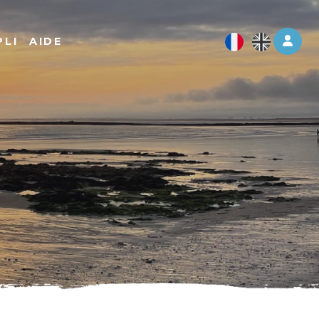
Log 
PLI
AIDE