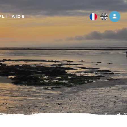
Log 
PLI
AIDE