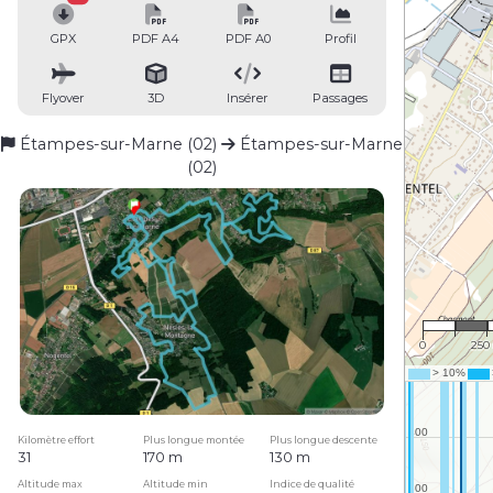
GPX
PDF A4
PDF A0
Profil
Flyover
3D
Insérer
Passages
Étampes-sur-Marne (02)
Étampes-sur-Marne
(02)
1 : 15
0
250
Kilomètre effort
Plus longue montée
Plus longue descente
31
170 m
130 m
Altitude max
Altitude min
Indice de qualité