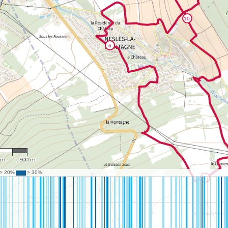
,120
 m
500 m