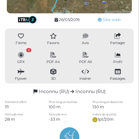
26/05/2019
Site web
J'aime
Favoris
Avis
Partager
3
GPX
PDF A4
PDF A0
Profil
Flyover
3D
Insérer
Passages
Inconnu (RU)
Inconnu (RU)
Kilomètre effort
Plus longue montée
Plus longue descente
111
100 m
130 m
Altitude max
Altitude min
Indice de qualité
28 m
-33 m
1pt/20m