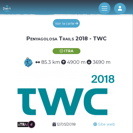
Log 
Voir la carte
Penyagolosa Trails 2018 - TWC
ITRA
85.3 km
4900 m
3690 m
12/05/2018
Site web