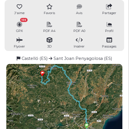
J'aime
Favoris
Avis
Partager
106
GPX
PDF A4
PDF A0
Profil
Flyover
3D
Insérer
Passages
Castelló (ES)
Sant Joan Penyagolosa (ES)