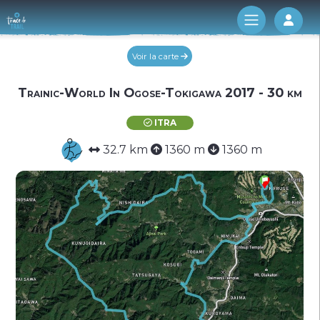
Log 
Voir la carte
Trainic-World In Ogose-Tokigawa 2017 - 30 km
ITRA
32.7 km
1360 m
1360 m