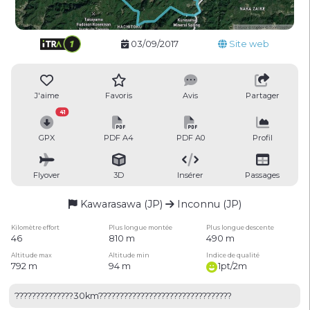
03/09/2017
Site web
J'aime
Favoris
Avis
Partager
41
GPX
PDF A4
PDF A0
Profil
Flyover
3D
Insérer
Passages
Kawarasawa (JP)
Inconnu (JP)
Kilomètre effort
Plus longue montée
Plus longue descente
46
810 m
490 m
Altitude max
Altitude min
Indice de qualité
792 m
94 m
1pt/2m
??????????????30km????????????????????????????????