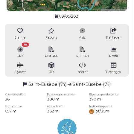
09/05/2021
J'aime
Favoris
Avis
Partager
315
GPX
PDF A4
PDF A0
Profil
Flyover
3D
Insérer
Passages
Saint-Eusèbe (74)
Saint-Eusèbe (74)
Kilomètre effort
Plus longue montée
Plus longue descente
36
380 m
370 m
Altitude max
Altitude min
Indice de qualité
697 m
362 m
1pt/35m