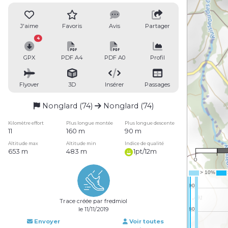
J'aime
Favoris
Avis
Partager
4
GPX
PDF A4
PDF A0
Profil
Flyover
3D
Insérer
Passages
Nonglard (74)
Nonglard (74)
Kilomètre effort
Plus longue montée
Plus longue descente
11
160 m
90 m
Altitude max
Altitude min
Indice de qualité
653 m
483 m
1pt/12m
0
Trace créée par fredmiol
le 11/11/2019
Envoyer
Voir toutes