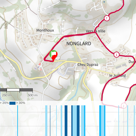
1 : 10,399
250 m
500 m