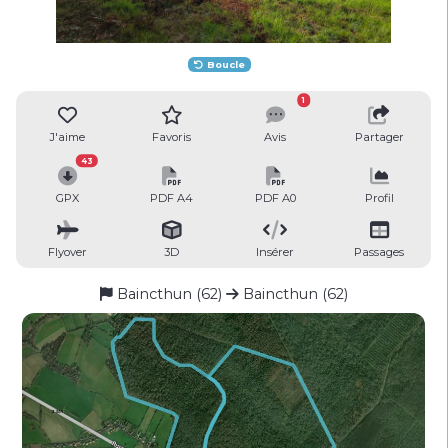
Boucle
1
J'aime
Favoris
Avis
Partager
43
GPX
PDF A4
PDF A0
Profil
Flyover
3D
Insérer
Passages
Baincthun (62)
Baincthun (62)