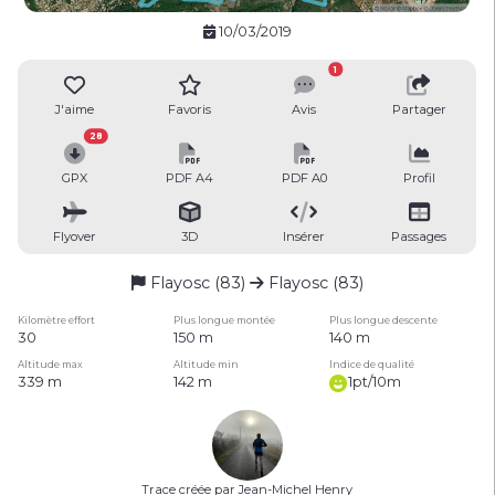
10/03/2019
1
J'aime
Favoris
Avis
Partager
28
GPX
PDF A4
PDF A0
Profil
Flyover
3D
Insérer
Passages
Flayosc (83)
Flayosc (83)
Kilomètre effort
Plus longue montée
Plus longue descente
30
150 m
140 m
Altitude max
Altitude min
Indice de qualité
339 m
142 m
1pt/10m
Trace créée par Jean-Michel Henry