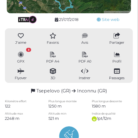
21/07/2018
Site web
J'aime
Favoris
Avis
Partager
3
GPX
PDF A4
PDF A0
Profil
Flyover
3D
Insérer
Passages
Tsepelovo (GR)
Inconnu (GR)
Kilomètre effort
Plus longue montée
Plus longue descente
122
1250 m
1580 m
Altitude max
Altitude min
Indice de qualité
2248 m
521 m
1pt/12m