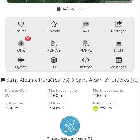
04/06/2017
J'aime
Favoris
Avis
Partager
10
GPX
PDF A4
PDF A0
Profil
Flyover
3D
Insérer
Passages
Saint-Alban-d'Hurtières (73)
Saint-Alban-d'Hurtières (73)
Kilomètre effort
Plus longue montée
Plus longue descente
37
1480 m
1410 m
Altitude max
Altitude min
Indice de qualité
1738 m
351 m
1pt/3m
Trace créée par iliketrail73