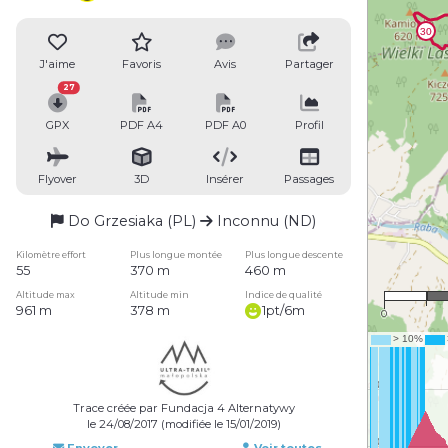
J'aime
Favoris
Avis
Partager
27
GPX
PDF A4
PDF A0
Profil
Flyover
3D
Insérer
Passages
Do Grzesiaka (PL)
Inconnu (ND)
Kilomètre effort
Plus longue montée
Plus longue descente
55
370 m
460 m
Altitude max
Altitude min
Indice de qualité
961 m
378 m
1pt/6m
0
Trace créée par Fundacja 4 Alternatywy
le 24/08/2017 (modifiée le 15/01/2019)
Envoyer
Voir toutes