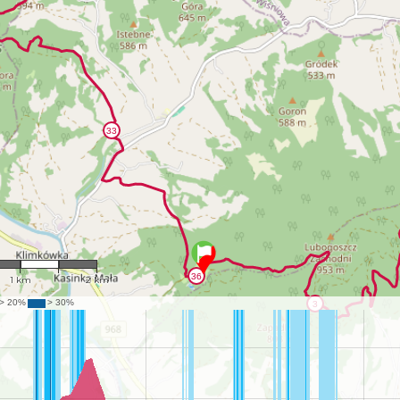
1 : 41,344
1 km
2 km