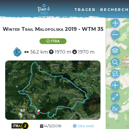
TRACER
RECHERCH
Winter Trail Malopolska 2019 - WTM 35
ITRA
36.2 km
1970 m
1970 m
14/12/2018
Site web