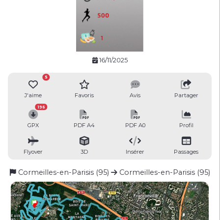
16/11/2025
5
J'aime
Favoris
Avis
Partager
196
GPX
PDF A4
PDF A0
Profil
Flyover
3D
Insérer
Passages
Cormeilles-en-Parisis (95)
Cormeilles-en-Parisis (95)