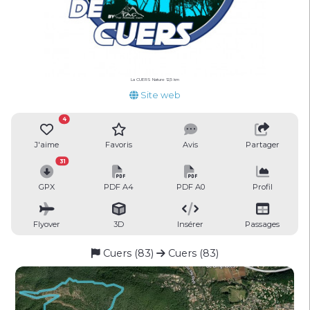
La CUERS Nature 12,5 km
Site web
4
J'aime
Favoris
Avis
Partager
31
GPX
PDF A4
PDF A0
Profil
Flyover
3D
Insérer
Passages
Cuers (83)
Cuers (83)