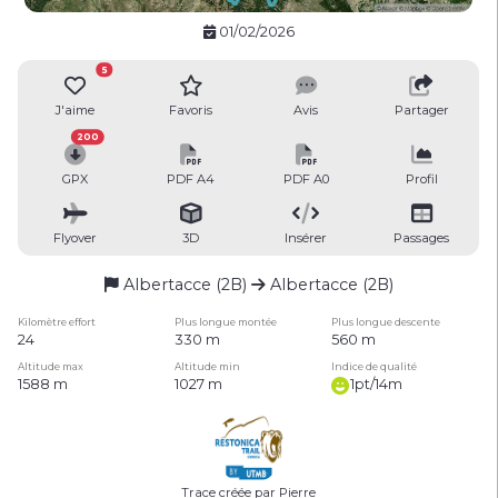
01/02/2026
5
J'aime
Favoris
Avis
Partager
200
GPX
PDF A4
PDF A0
Profil
Flyover
3D
Insérer
Passages
Albertacce (2B)
Albertacce (2B)
Kilomètre effort
Plus longue montée
Plus longue descente
24
330 m
560 m
Altitude max
Altitude min
Indice de qualité
1588 m
1027 m
1pt/14m
Trace créée par Pierre