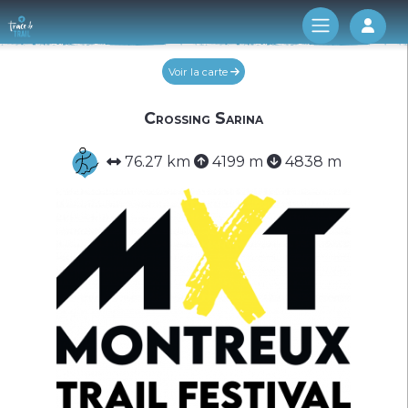
Log 
Voir la carte
Crossing Sarina
76.27 km
4199 m
4838 m