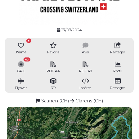
27/07/2024
6
J'aime
Favoris
Avis
Partager
63
GPX
PDF A4
PDF A0
Profil
Flyover
3D
Insérer
Passages
Saanen (CH)
Clarens (CH)