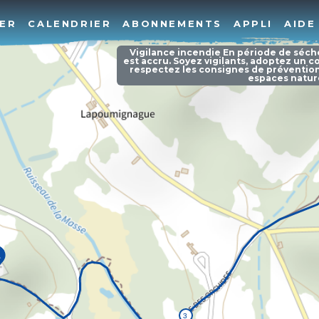
ER
CALENDRIER
ABONNEMENTS
APPLI
AIDE
Vigilance incendie En période de séche
est accru. Soyez vigilants, adoptez un
respectez les consignes de préventio
espaces nature