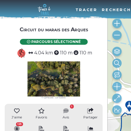
TRACER
RECHERCH
Circuit du marais des Arques
PARCOURS SÉLECTIONNÉ
4.04 km
110 m
110 m
© Cyril Novello - Lot Tourisme
1
J'aime
Favoris
Avis
Partager
125