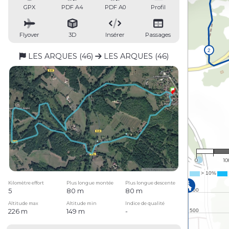
GPX
PDF A4
PDF A0
Profil
Flyover
3D
Insérer
Passages
LES ARQUES (46)
LES ARQUES (46)
1 :
0
10
Kilomètre effort
Plus longue montée
Plus longue descente
5
80 m
80 m
Altitude max
Altitude min
Indice de qualité
226 m
149 m
-