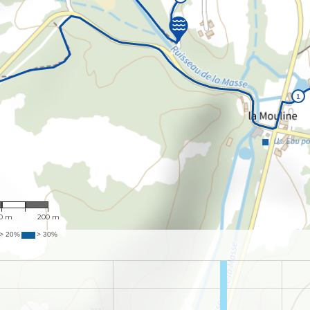
 5,350
0 m
200 m