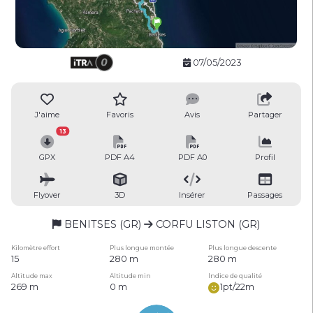
07/05/2023
J'aime
Favoris
Avis
Partager
13
GPX
PDF A4
PDF A0
Profil
Flyover
3D
Insérer
Passages
BENITSES (GR)
CORFU LISTON (GR)
Kilomètre effort
Plus longue montée
Plus longue descente
15
280 m
280 m
Altitude max
Altitude min
Indice de qualité
269 m
0 m
1pt/22m