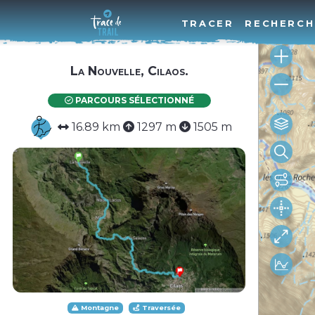
TRACER
RECHERCH
La Nouvelle, Cilaos.
PARCOURS SÉLECTIONNÉ
16.89 km
1297 m
1505 m
Montagne
Traversée