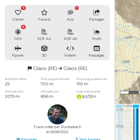
4
1
J'aime
Favoris
Avis
Partager
11
GPX
PDF A4
PDF A0
Profil
Flyover
3D
Insérer
Passages
Cilaos (RE)
Cilaos (RE)
Kilomètre effort
Plus longue montée
Plus longue descente
29
700 m
1110 m
1 : 30
Altitude max
Altitude min
Indice de qualité
2079 m
896 m
1pt/12m
0
500
Trace créée par Runbabach
le 05/09/2022
Envoyer
Voir toutes