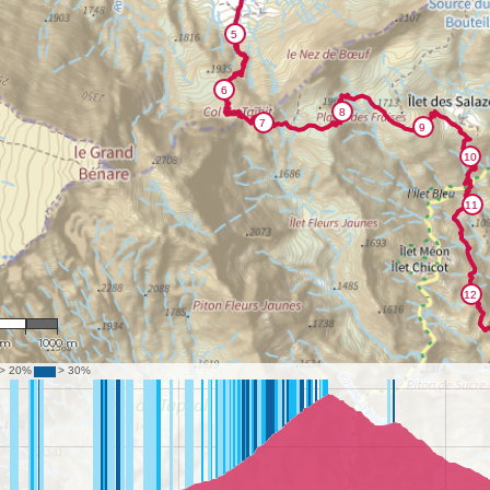
,575
 m
1000 m