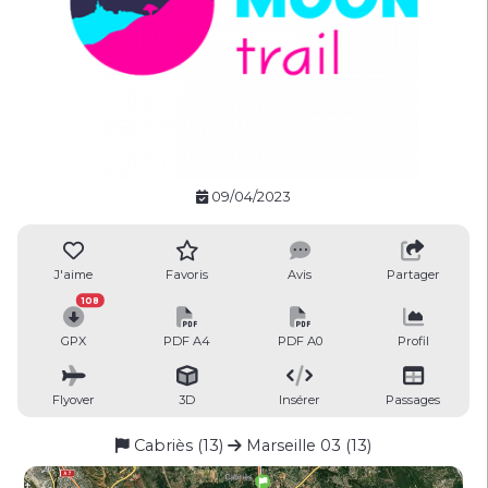
09/04/2023
J'aime
Favoris
Avis
Partager
108
GPX
PDF A4
PDF A0
Profil
Flyover
3D
Insérer
Passages
Cabriès (13)
Marseille 03 (13)