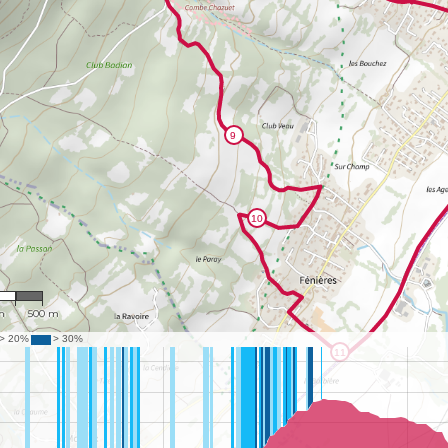
725
m
500 m