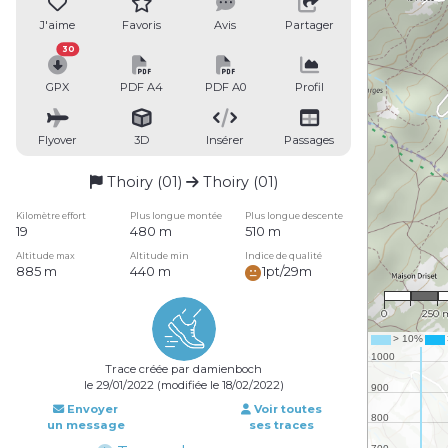
J'aime
Favoris
Avis
Partager
30
GPX
PDF A4
PDF A0
Profil
Flyover
3D
Insérer
Passages
Thoiry (01)
Thoiry (01)
Kilomètre effort
Plus longue montée
Plus longue descente
19
480 m
510 m
Altitude max
Altitude min
Indice de qualité
885 m
440 m
1pt/29m
1 : 16,
0
250 
Trace créée par damienboch
le 29/01/2022 (modifiée le 18/02/2022)
Envoyer
Voir toutes
un message
ses traces