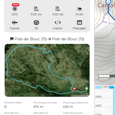
300
GPX
PDF A4
PDF A0
Profil
Flyover
3D
Insérer
Passages
Prat-de-Bouc (15)
Prat-de-Bouc (15)
0
Kilomètre effort
Plus longue montée
Plus longue descente
12
470 m
450 m
Altitude max
Altitude min
Indice de qualité