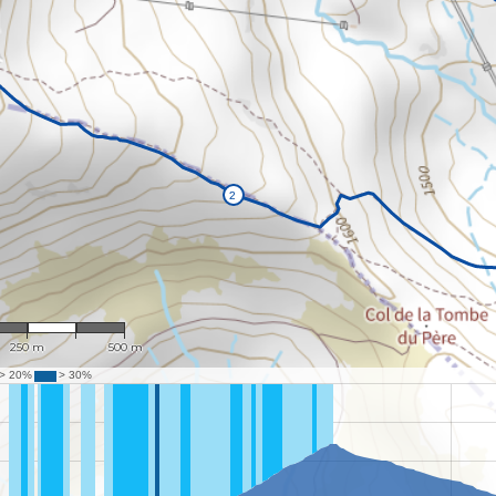
1 : 10,101
250 m
500 m