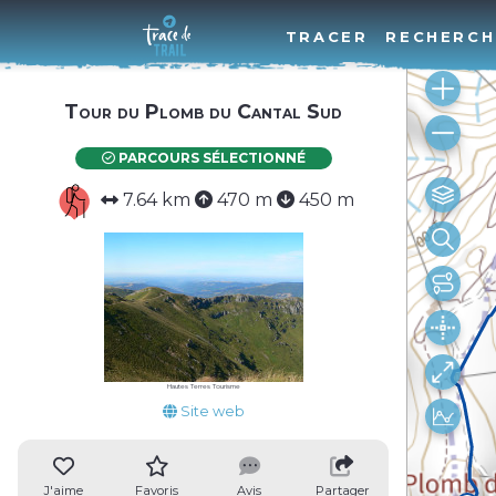
TRACER
RECHERCH
Tour du Plomb du Cantal Sud
PARCOURS SÉLECTIONNÉ
7.64 km
470 m
450 m
Hautes Terres Tourisme
Site web
J'aime
Favoris
Avis
Partager