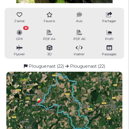
J'aime
Favoris
Avis
Partager
81
GPX
PDF A4
PDF A0
Profil
Flyover
3D
Insérer
Passages
Plouguenast (22)
Plouguenast (22)