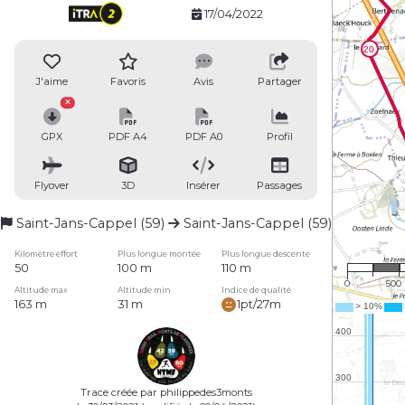
17/04/2022
J'aime
Favoris
Avis
Partager
GPX
PDF A4
PDF A0
Profil
Flyover
3D
Insérer
Passages
Saint-Jans-Cappel (59)
Saint-Jans-Cappel (59)
1 : 30
Kilomètre effort
Plus longue montée
Plus longue descente
50
100 m
110 m
0
500
Altitude max
Altitude min
Indice de qualité
163 m
31 m
1pt/27m
Trace créée par philippedes3monts