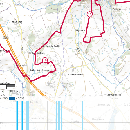
,755
 m
1000 m