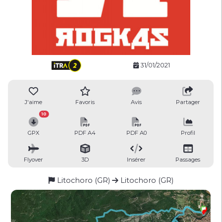
31/01/2021
J'aime
Favoris
Avis
Partager
10
GPX
PDF A4
PDF A0
Profil
Flyover
3D
Insérer
Passages
Litochoro (GR)
Litochoro (GR)