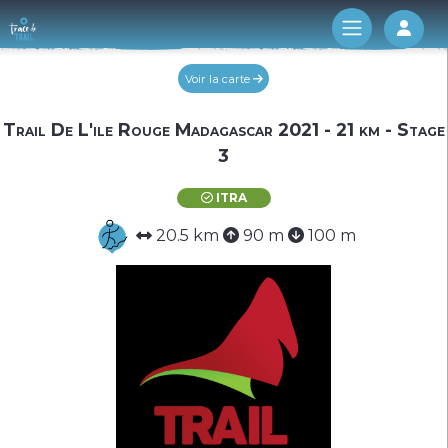
Log 
Voir la carte
Trail De L'ile Rouge Madagascar 2021 - 21 km - Stage
3
ITRA
20.5 km
90 m
100 m