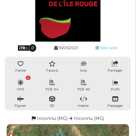
16/05/2021
Site web
J'aime
Favoris
Avis
Partager
2
GPX
PDF A4
PDF A0
Profil
Flyover
3D
Insérer
Passages
Inconnu (MG)
Inconnu (MG)