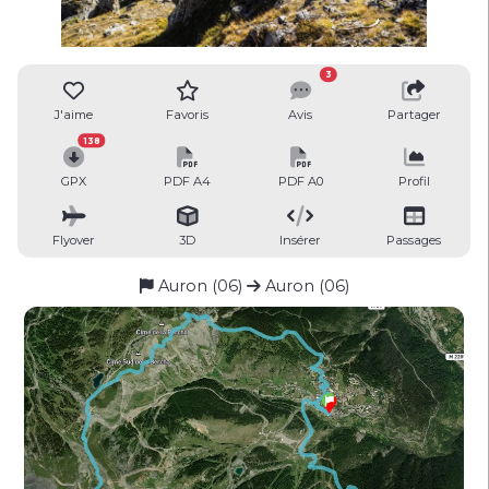
3
J'aime
Favoris
Avis
Partager
138
GPX
PDF A4
PDF A0
Profil
Flyover
3D
Insérer
Passages
Auron (06)
Auron (06)