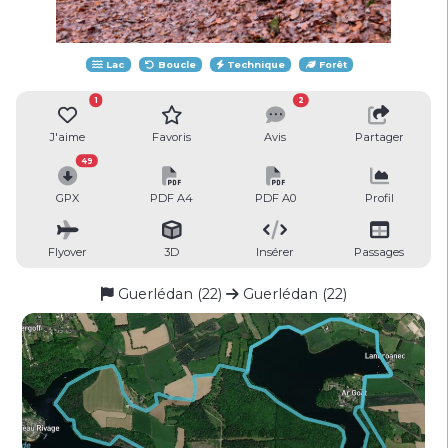
Lac
Boucle
Technique
Forêt
1
2
J'aime
Favoris
Avis
Partager
49
GPX
PDF A4
PDF A0
Profil
Flyover
3D
Insérer
Passages
Guerlédan (22)
Guerlédan (22)