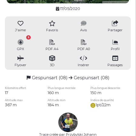
17/05/2020
J'aime
Favoris
Avis
Partager
5
GPX
PDF A4
PDF A0
Profil
Flyover
3D
Insérer
Passages
Gespunsart (08)
Gespunsart (08)
Kilomètre effort
Plus longue montée
Plus longue descente
17
160 m
150 m
Altitude max
Altitude min
Indice de qualité
367 m
184 m
1pt/22m
Trace créée par Przybylski Johann