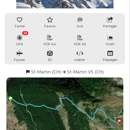
J'aime
Favoris
Avis
Partager
29
GPX
PDF A4
PDF A0
Profil
Flyover
3D
Insérer
Passages
St-Martin (CH)
St-Martin VS (CH)