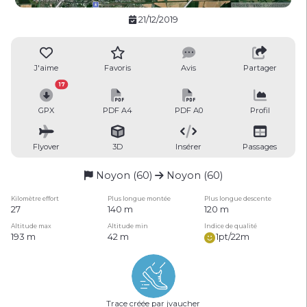
21/12/2019
J'aime
Favoris
Avis
Partager
17
GPX
PDF A4
PDF A0
Profil
Flyover
3D
Insérer
Passages
Noyon (60)
Noyon (60)
Kilomètre effort
Plus longue montée
Plus longue descente
27
140 m
120 m
Altitude max
Altitude min
Indice de qualité
193 m
42 m
1pt/22m
Trace créée par jvaucher