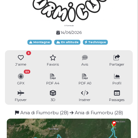
A Furmicula
14/06/2026
Montagne
En altitude
Technique
6
J'aime
Favoris
Avis
Partager
59
GPX
PDF A4
PDF A0
Profil
Flyover
3D
Insérer
Passages
Ania di Fiumorbu (2B)
Ania di Fiumorbu (2B)