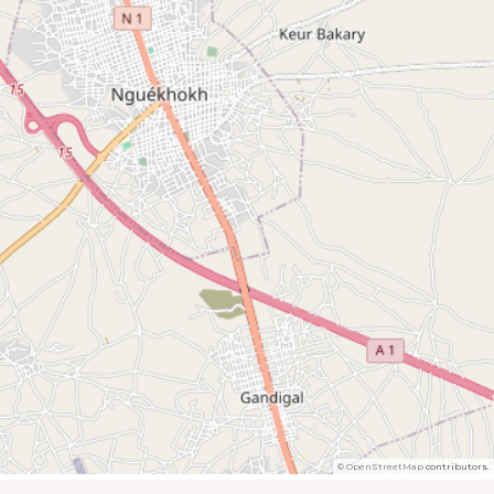
©
OpenStreetMap
contributors.