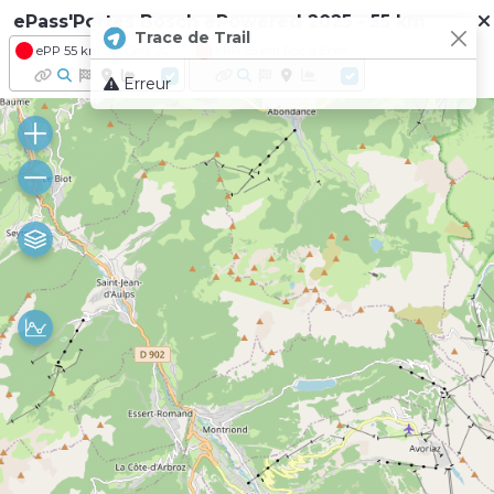
ePass'Portes Bosch ePowered 2025 - 55 km
Trace de Trail
ePP 55 km Les Gets 2025
ePP 55 km Roc d'Enfer 2025
Erreur