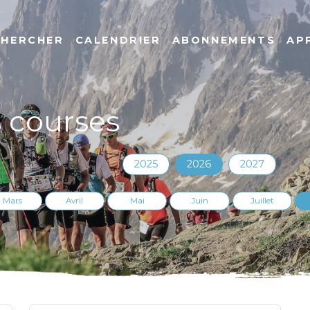
CHERCHER
CALENDRIER
ABONNEMENTS
AP
s courses
2025
2026
2027
Mars
Avril
Mai
Juin
Juillet