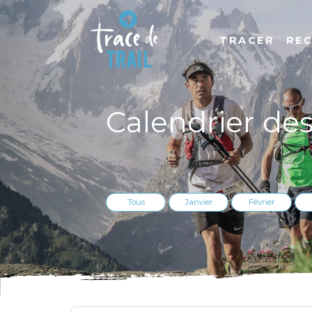
TRACER
RE
Calendrier de
Tous
Janvier
Février