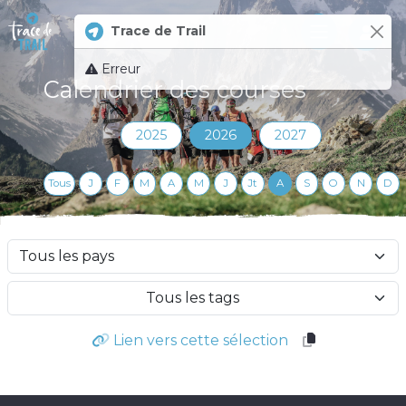
Trace de Trail
Log 
Erreur
Calendrier des courses
2025
2026
2027
Tous
J
F
M
A
M
J
Jt
A
S
O
N
D
Tous les tags
Lien vers cette sélection