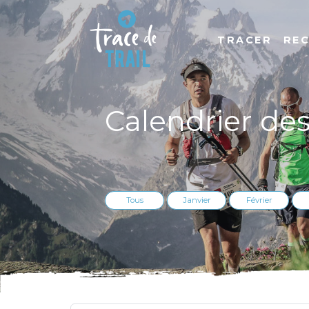
TRACER
RE
Calendrier de
Tous
Janvier
Février