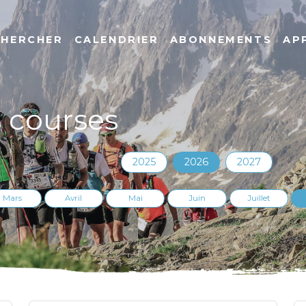
CHERCHER
CALENDRIER
ABONNEMENTS
AP
s courses
2025
2026
2027
Mars
Avril
Mai
Juin
Juillet