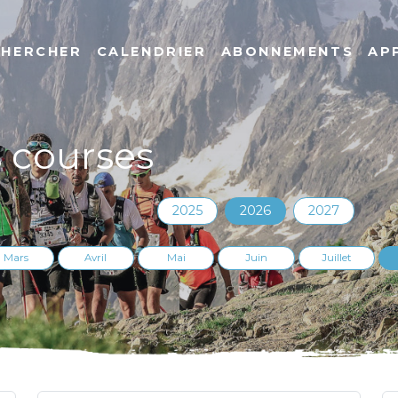
CHERCHER
CALENDRIER
ABONNEMENTS
AP
s courses
2025
2026
2027
Mars
Avril
Mai
Juin
Juillet