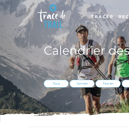
TRACER
RE
Calendrier de
Tous
Janvier
Février